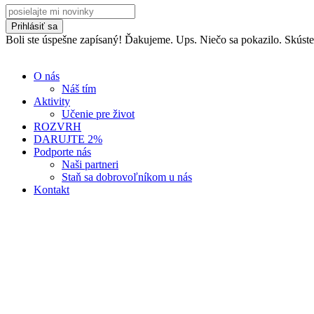
Prihlásiť sa
Boli ste úspešne zapísaný! Ďakujeme.
Ups. Niečo sa pokazilo. Skúst
O nás
Náš tím
Aktivity
Učenie pre život
ROZVRH
DARUJTE 2%
Podporte nás
Naši partneri
Staň sa dobrovoľníkom u nás
Kontakt