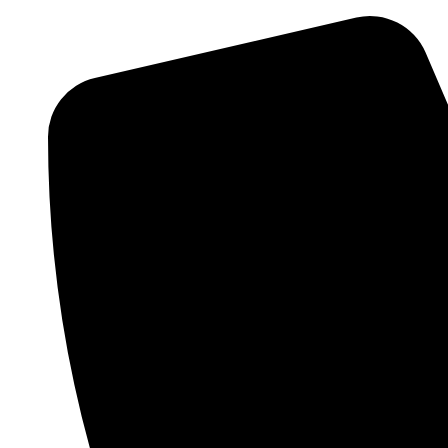
Preskočiť
na
obsah