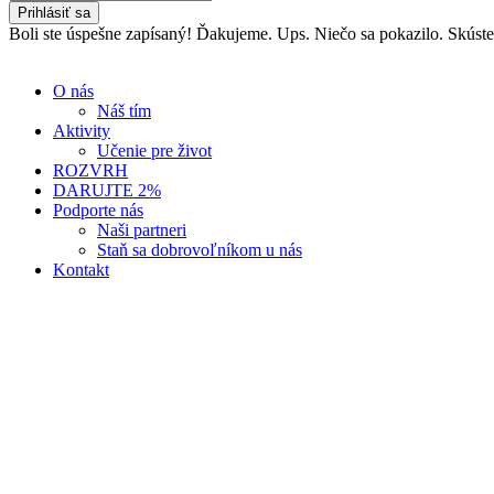
Prihlásiť sa
Boli ste úspešne zapísaný! Ďakujeme.
Ups. Niečo sa pokazilo. Skúst
O nás
Náš tím
Aktivity
Učenie pre život
ROZVRH
DARUJTE 2%
Podporte nás
Naši partneri
Staň sa dobrovoľníkom u nás
Kontakt