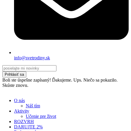
info@svetrodiny.sk
Prihlásiť sa
Boli ste úspešne zapísaný! Ďakujeme.
Ups. Niečo sa pokazilo.
Skúste znovu.
O nás
Náš tím
Aktivity
Učenie pre život
ROZVRH
DARUJTE 2%