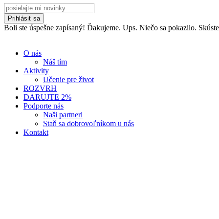
Prihlásiť sa
Boli ste úspešne zapísaný! Ďakujeme.
Ups. Niečo sa pokazilo. Skúst
O nás
Náš tím
Aktivity
Učenie pre život
ROZVRH
DARUJTE 2%
Podporte nás
Naši partneri
Staň sa dobrovoľníkom u nás
Kontakt