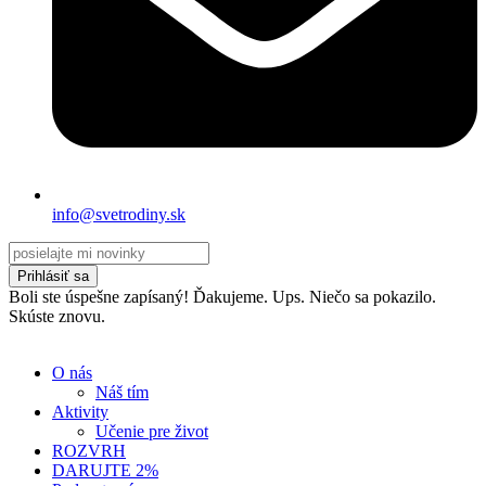
info@svetrodiny.sk
Prihlásiť sa
Boli ste úspešne zapísaný! Ďakujeme.
Ups. Niečo sa pokazilo.
Skúste znovu.
O nás
Náš tím
Aktivity
Učenie pre život
ROZVRH
DARUJTE 2%