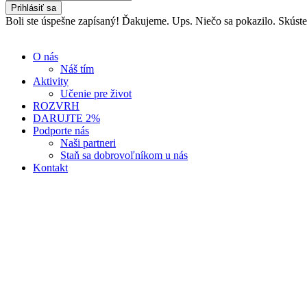
Prihlásiť sa
Boli ste úspešne zapísaný! Ďakujeme.
Ups. Niečo sa pokazilo. Skúst
O nás
Náš tím
Aktivity
Učenie pre život
ROZVRH
DARUJTE 2%
Podporte nás
Naši partneri
Staň sa dobrovoľníkom u nás
Kontakt