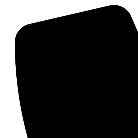
Preskočiť
na
obsah